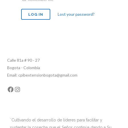
Lost your password?
Calle 81a # 90 - 27
Bogota - Colombia
Email: cpibextensionbogota@gmail.com
Facebook
Instagram
¨Cultivando el desarrollo de líderes para facilitar y
sustentar la cosecha que el Señor continúa dando a Su