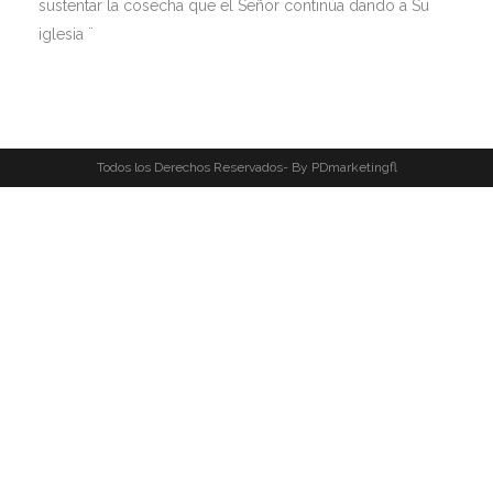
sustentar la cosecha que el Señor continúa dando a Su
iglesia ¨
Todos los Derechos Reservados- By PDmarketingfl