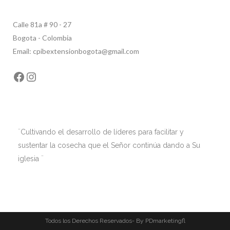
Calle 81a # 90 - 27
Bogota - Colombia
Email: cpibextensionbogota@gmail.com
Facebook
Instagram
¨Cultivando el desarrollo de líderes para facilitar y
sustentar la cosecha que el Señor continúa dando a Su
iglesia ¨
Todos los Derechos Reservados- By PDmarketingfl