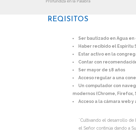
Profundiza en la Palabra
REQISITOS
Ser bautizado en Agua en
Haber recibido el Espíritu
Estar activo en la congre
Contar con recomendación
Ser mayor de 18 años
Acceso regular a una conex
Un computador con naveg
modernos (Chrome, Firefox, S
Acceso a la cámara web y 
¨Cultivando el desarrollo de l
el Señor continúa dando a Su 