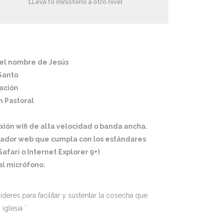
LLeva to ministerio a otro nivel
 el nombre de Jesús
 Santo
gación
 Pastoral
ión wifi de alta velocidad o banda ancha.
ador web que cumpla con los estándares
afari o Internet Explorer 9+)
al micrófono.
íderes para facilitar y sustentar la cosecha que
iglesia ¨