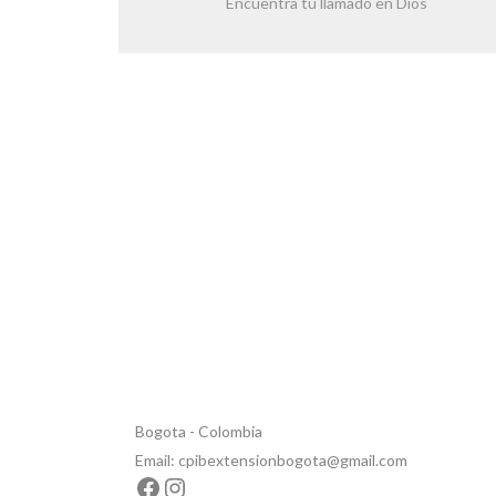
Encuentra tu llamado en Dios
Calle 81a # 90 - 27
Bogota - Colombia
Email: cpibextensionbogota@gmail.com
Facebook
Instagram